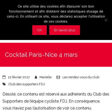
Ce site utilise des cookies afin d’assurer son bon
fonctionnement et afin d’obtenir des statistiques d’usage de
celui-ci. En utilisant ce site, vous déclarez accepter l'utilisation
de ces cookies.
OK
En savoir plus
Présentation et avantages du Club
Cocktail Paris-Nice 4 mars
Les rendez-vous du club
Actualités
22 février 2017
Marielle
Les rendez-vous du club
Photos
Club des supporters FDJ
Vidéos
Désolé, ce contenu est réservé aux adhérents du Club des
Supporters de l’équipe cycliste FDJ. En conséquence,
Adhérez au Club
vous n’avez pas l’autorisation de voir ce contenu.