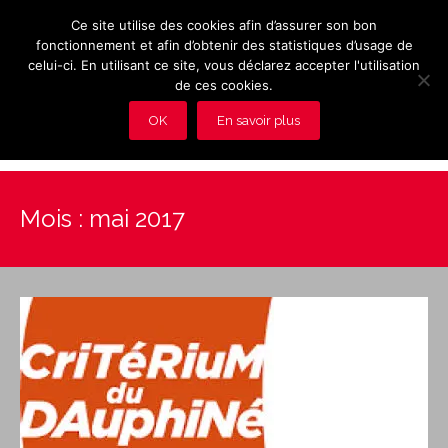
Ce site utilise des cookies afin d’assurer son bon
fonctionnement et afin d’obtenir des statistiques d’usage de
celui-ci. En utilisant ce site, vous déclarez accepter l'utilisation
de ces cookies.
OK
En savoir plus
Présentation et avantages du Club
Mois :
mai 2017
Les rendez-vous du club
Actualités
Photos
Vidéos
Adhérez au Club