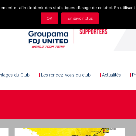
ement et afin d’obtenir des statistiques d’usage de celui-ci. En utilisant 
OK
En savoir plus
antages du Club
Les rendez-vous du club
Actualités
P