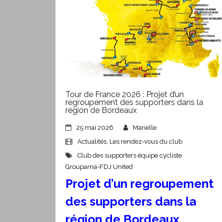
Tour de France 2026 : Projet d’un
regroupement des supporters dans la
région de Bordeaux
25 mai 2026
Marielle
Actualités
,
Les rendez-vous du club
Club des supporters équipe cycliste
Groupama-FDJ United
Projet d’un regroupement
des supporters
dans la
région de Bordeaux