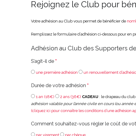
Rejoignez le Club pour béné
Votre adhésion au Club vous permet de bénéficier de
nomb
Remplissez le formulaire d’adhésion ci-dessous pour en prof
Adhésion au Club des Supporters de
S’agit-il de
*
une première adhésion
un renouvellement d’adhési
Durée de votre adhésion
*
1 an (18€)
2 ans (36€)
CADEAU
: le drapeau du club
adhésion valable pour l’année civile en cours (ou année e
(cliquez ici pour connaître les conditions d’une adhésion ap
Comment souhaitez-vous régler le coût de vo
par virement
par chèque