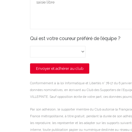
Qui est votre coureur préféré de l’équipe ?
Envoyer et adhérer au club
Conformément à la loi Informatique et Libertés n° 78-17 du 6 janvier 1
données nominatives, en écrivant au Club des Supporters de l’Equip
VILLEPINTE. Sauf opposition écrite de votre part, ces données pourront
Par son adhésion, le supporter membre du Club autorise la Française d
France métropolitaine, à titre gratuit, pendant la durée de son adh
les reproduire, les représenter et les adapter sur les supports suivant
interne, toute publication papier ou numérique destinée au réseau cl