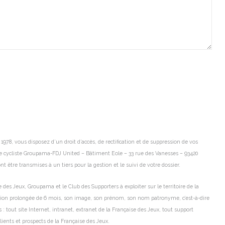
978, vous disposez d’un droit d’accès, de rectification et de suppression de vos
e cycliste Groupama-FDJ United – Bâtiment Eole – 33 rue des Vanesses – 93420
 être transmises à un tiers pour la gestion et le suivi de votre dossier.
es Jeux, Groupama et le Club des Supporters à exploiter sur le territoire de la
ésion prolongée de 6 mois, son image, son prénom, son nom patronyme, c’est-à-dire
s : tout site Internet, intranet, extranet de la Française des Jeux, tout support
ients et prospects de la Française des Jeux.