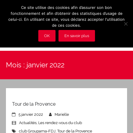
Ce site utilise des cookies afin d’assurer son bon
fonctionnement et afin d’obtenir des statistiques d’usage de
celui-ci. En utilisant ce site, vous déclarez accepter l'utilisation
de ces cookies.
OK
En savoir plus
Présentation et avantages du Club
Mois :
janvier 2022
Les rendez-vous du club
Actualités
Photos
Tour de la Provence
Vidéos
5 janvier 2022
Marielle
Adhérez au Club
Actualités
,
Les rendez-vous du club
club Groupama-FDJ
,
Tour de la Provence