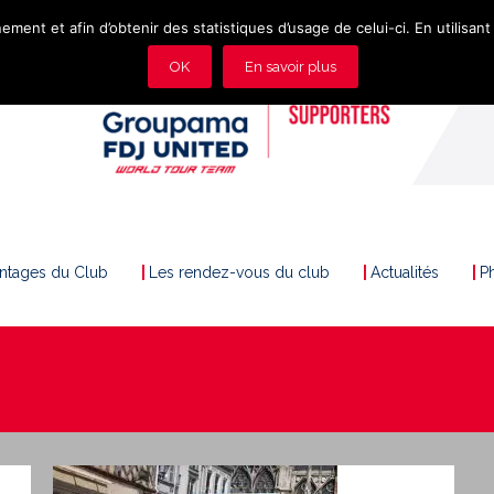
ement et afin d’obtenir des statistiques d’usage de celui-ci. En utilisant 
OK
En savoir plus
antages du Club
Les rendez-vous du club
Actualités
P