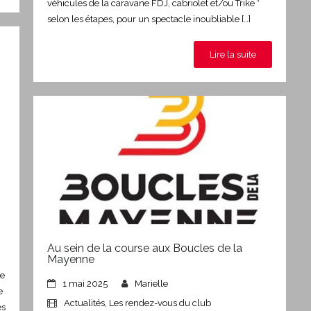
véhicules de la caravane FDJ, cabriolet et/ou Trike *
selon les étapes, pour un spectacle inoubliable […]
Lire la suite
Au sein de la course aux Boucles de la
Mayenne
ce
1 mai 2025
Marielle
e
Actualités
,
Les rendez-vous du club
es