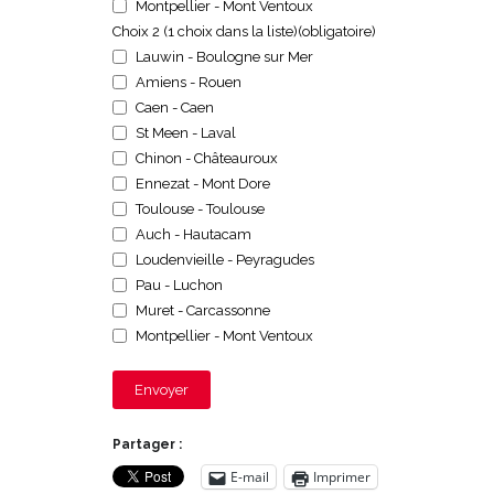
Montpellier - Mont Ventoux
Choix 2 (1 choix dans la liste)
(obligatoire)
Lauwin - Boulogne sur Mer
Amiens - Rouen
Caen - Caen
St Meen - Laval
Chinon - Châteauroux
Ennezat - Mont Dore
Toulouse - Toulouse
Auch - Hautacam
Loudenvieille - Peyragudes
Pau - Luchon
Muret - Carcassonne
Montpellier - Mont Ventoux
Envoyer
Partager :
E-mail
Imprimer