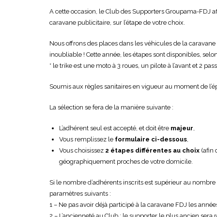
A cette occasion, le Club des Supporters Groupama-FDJ 
caravane publicitaire, sur l’étape de votre choix.
Nous offrons des places dans les véhicules de la caravane F
inoubliable ! Cette année, les étapes sont disponibles, selon
* le trike est une moto à 3 roues, un pilote à l’avant et 2 pa
Soumis aux règles sanitaires en vigueur au moment de l’é
La sélection se fera de la manière suivante :
L’adhérent seul est accepté, et doit être
majeur
,
Vous remplissez le
formulaire ci-dessous
,
Vous choisissez
2 étapes différentes au choix
(afin 
géographiquement proches de votre domicile.
Si le nombre d’adhérents inscrits est supérieur au nombre d
paramètres suivants :
1 – Ne pas avoir déjà participé à la caravane FDJ les année
2 – L’ancienneté au Club : le supporter le plus ancien sera 