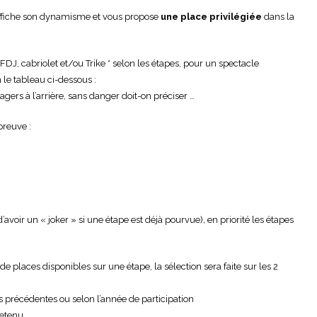
affiche son dynamisme et vous propose
une place privilégiée
dans la
DJ, cabriolet et/ou Trike * selon les étapes, pour un spectacle
 le tableau ci-dessous :
ssagers à l’arrière, sans danger doit-on préciser …
preuve :
d’avoir un « joker » si une étape est déjà pourvue)
,
en priorité les étapes
e places disponibles sur une étape, la sélection sera faite sur les 2
s précédentes ou selon l’année de participation
retenu.