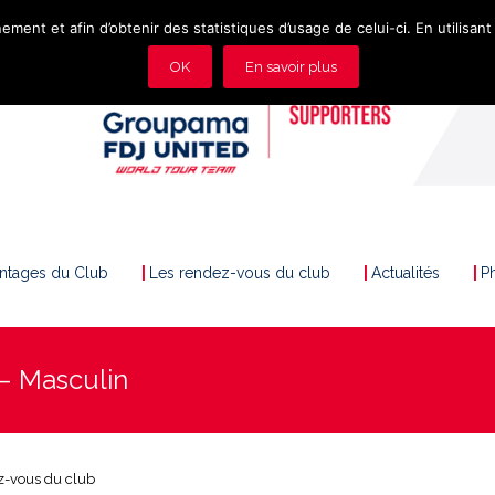
ement et afin d’obtenir des statistiques d’usage de celui-ci. En utilisant 
OK
En savoir plus
antages du Club
Les rendez-vous du club
Actualités
P
– Masculin
z-vous du club