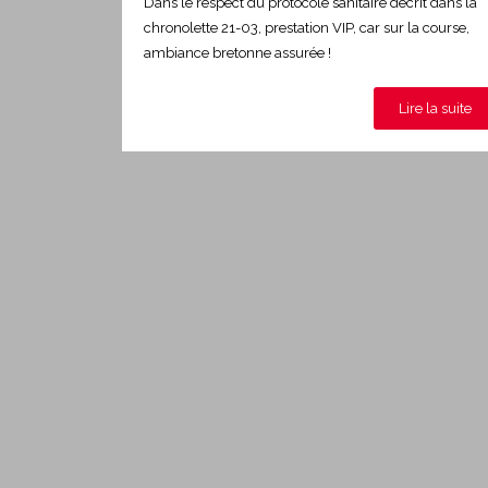
Dans le respect du protocole sanitaire décrit dans la
chronolette 21-03, prestation VIP, car sur la course,
ambiance bretonne assurée !
Lire la suite