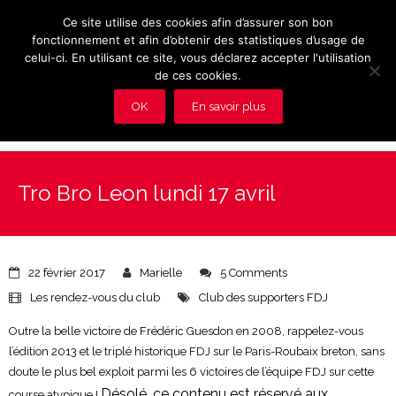
Ce site utilise des cookies afin d’assurer son bon
fonctionnement et afin d’obtenir des statistiques d’usage de
celui-ci. En utilisant ce site, vous déclarez accepter l'utilisation
de ces cookies.
OK
En savoir plus
Présentation et avantages du Club
Tro Bro Leon lundi 17 avril
Les rendez-vous du club
Actualités
22 février 2017
Marielle
5 Comments
Photos
Les rendez-vous du club
Club des supporters FDJ
Vidéos
Outre la belle victoire de Frédéric Guesdon en 2008, rappelez-vous
l’édition 2013 et le triplé historique FDJ sur le Paris-Roubaix breton, sans
Adhérez au Club
doute le plus bel exploit parmi les 6 victoires de l’équipe FDJ sur cette
Désolé, ce contenu est réservé aux
course atypique !