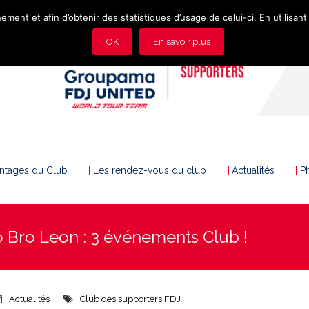
ement et afin d’obtenir des statistiques d’usage de celui-ci. En utilisant 
OK
En savoir plus
antages du Club
Les rendez-vous du club
Actualités
P
ro Bro Leon : 3 événements Club !
Actualités
Club des supporters FDJ