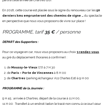
partira cette année de Chartres (28).
En 2018, cette course est placée sous le signe du renouveau car les
50
derniers kms emprunteront des chemins de vigne …
du spectacle
en perspective que nous vous proposons de vivre sur place !
PROGRAMME,
tarif
35 €
/ personne
DEPART des Supporters :
Pour ce voyage en car, nous vous proposons au choix
3 rendez-vous
,
au gré du déplacement (horaires à confirmer) :
de
Moussy-le-Vieux
(77) à 7 H 30
de
Paris – Porte de Vincennes
à 8 H 00
de
Chartres
(parking échangeur A11 Chartes Est) à 9 H 00
PROGRAMME de la Journée :
9 H 45 : arrivée à Chartres, départ de la course à 11 H 00,
11 H 00 : Transfert à un endroit (selon le tracé non connu à ce jour) pour