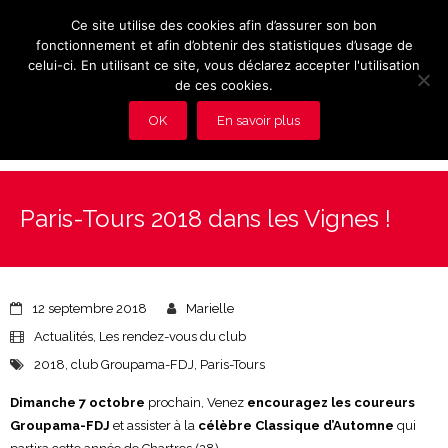
Ce site utilise des cookies afin d’assurer son bon
fonctionnement et afin d’obtenir des statistiques d’usage de
celui-ci. En utilisant ce site, vous déclarez accepter l'utilisation
de ces cookies.
OK
En savoir plus
Présentation et avantages du Club
Paris-Tours 2018 dans les Vignes !
Les rendez-vous du club
Actualités
12 septembre 2018
Marielle
Photos
Actualités
,
Les rendez-vous du club
2018
,
club Groupama-FDJ
,
Paris-Tours
Vidéos
Dimanche 7 octobre
prochain, Venez
encouragez les coureurs
Adhérez au Club
Groupama-FDJ
et assister à la
célèbre Classique d’Automne
qui