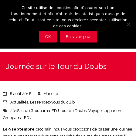
Ce site utilise des cookies afin d’assurer son bon
fonctionnement et afin d’obtenir des statistiques d’usage de
celui-ci. En utilisant ce site, vous déclarez accepter l'utilisation
de ces cookies.
OK
En savoir plus
Présentation et avantages du Club
Journée sur le Tour du Doubs
Les rendez-vous du club
Actualités
8 août 2018
Marielle
Photos
Actualités
,
Les rendez-vous du club
2018
,
club Groupama-FDJ
,
tour du Doubs
,
Voyage supporters
Vidéos
Groupama-FDJ
Adhérez au Club
Le
9 septembre
prochain, nous vous proposons de passer une journée