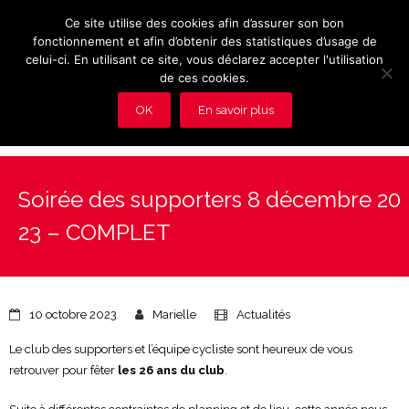
Ce site utilise des cookies afin d’assurer son bon
fonctionnement et afin d’obtenir des statistiques d’usage de
celui-ci. En utilisant ce site, vous déclarez accepter l'utilisation
de ces cookies.
OK
En savoir plus
Présentation et avantages du Club
Soirée des supporters 8 décembre 20
Les rendez-vous du club
23 – COMPLET
Actualités
Photos
10 octobre 2023
Marielle
Actualités
Vidéos
Le club des supporters et l’équipe cycliste sont heureux de vous
retrouver pour fêter
les 26 ans du club
.
Adhérez au Club