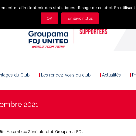
ement et afin d’obtenir des statistiques d’usage de celui-ci. En utilisant 
OK
En savoir plus
antages du Club
Les rendez-vous du club
Actualités
P
cembre 2021
Assemblée Générale
,
club Groupama-FDJ