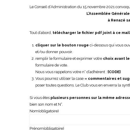
Le Conseil d’Administration du 15 novembre 2021 convoq
L’Assemblée Générale 
à Renazé sa
Tout d’abord,
télécharger le fichier pdf joint à ce mail
cliquer sur le bouton rouge
ci-dessous qui vous ouv
et/ou donner pouvoir.
remplir le formulaire et exprimer votre
choix avant l
formulaire de vote.
Nous vous rappelons votre n° d’adhérent :
{CODE}
Vous pourrez utiliser la case
« commentaires et sug
poser toutes questions. Le Club vous en enverra la syn
Si vous êtes
plusieurs personnes sur la même adress
bien son nom et N°.
Nom
(obligatoire)
Prénom
(obligatoire)