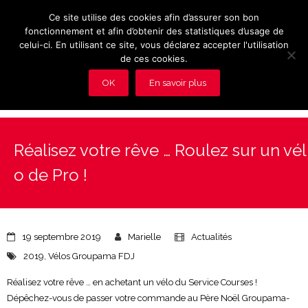
Ce site utilise des cookies afin d’assurer son bon
fonctionnement et afin d’obtenir des statistiques d’usage de
celui-ci. En utilisant ce site, vous déclarez accepter l'utilisation
de ces cookies.
OK
En savoir plus
Présentation et avantages du Club
Réalisez votre rêve … Roulez sur un vél
Les rendez-vous du club
o de Pro !
Actualités
Photos
19 septembre 2019
Marielle
Actualités
Vidéos
2019
,
Vélos Groupama FDJ
Réalisez votre rêve … en achetant un vélo du Service Courses !
Adhérez au Club
Dépêchez-vous de passer votre commande au Père Noël Groupama-