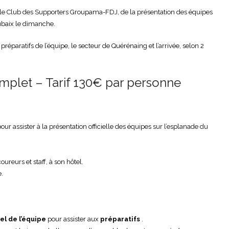
le Club des Supporters Groupama-FDJ, de la présentation des équipes
ubaix le dimanche.
 préparatifs de l’équipe, le secteur de Quérénaing et l’arrivée, selon 2
let – Tarif 130€ par personne
r assister à la présentation officielle des équipes sur l’esplanade du
reurs et staff, à son hôtel.
e.
tel de l’équipe
pour assister aux
préparatifs
.