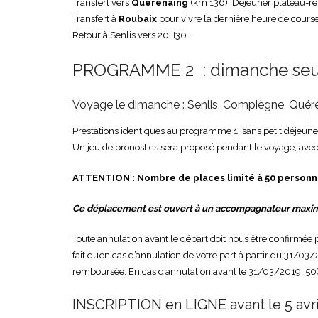
Transfert vers
Quérénaing
(km 136), Déjeuner plateau-rep
Transfert à
Roubaix
pour vivre la dernière heure de cours
Retour à Senlis vers 20H30.
PROGRAMME 2 : dimanche seul 
Voyage le dimanche : Senlis, Compiègne, Quérén
Prestations identiques au programme 1, sans petit déjeune
Un jeu de pronostics sera proposé pendant le voyage, avec
ATTENTION : Nombre de places limité à 50 personn
Ce déplacement est ouvert à un accompagnateur maximu
Toute annulation avant le départ doit nous être confirmée 
fait qu’en cas d’annulation de votre part à partir du 31/03
remboursée. En cas d’annulation avant le 31/03/2019, 50
INSCRIPTION en LIGNE avant le 5 avril