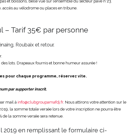
as et boissons, belle vue sur l’ensemble du secteur pavé n°23.
e, accès au vélodrome ou places en tribune.
– Tarif 35€ par personne
aing, Roubaix et retour.
r.
 des lots. Drapeaux fournis et bonne humeur assurée !
es pour chaque programme, réservez vite.
m par supporter inscrit.
par mail à
info@clubgroupamafdj.fr
. Nous attirons votre attention sur le
/2019, la somme totale versée lors de votre inscription ne pourra être
% de la somme versée sera retenue.
 2019 en remplissant le formulaire ci-