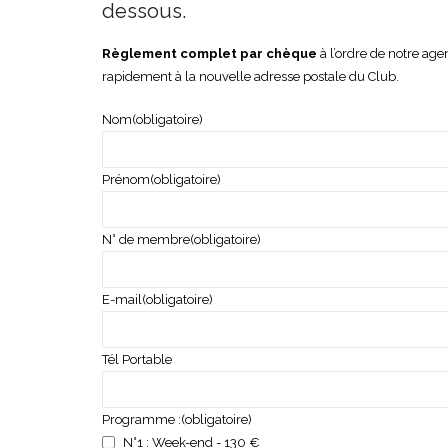
dessous.
Règlement complet par chèque
à l’ordre de notre ag
rapidement à la nouvelle adresse postale du Club.
Nom
(obligatoire)
Prénom
(obligatoire)
N° de membre
(obligatoire)
E-mail
(obligatoire)
Tél Portable
Programme :
(obligatoire)
N°1 : Week-end - 130 €