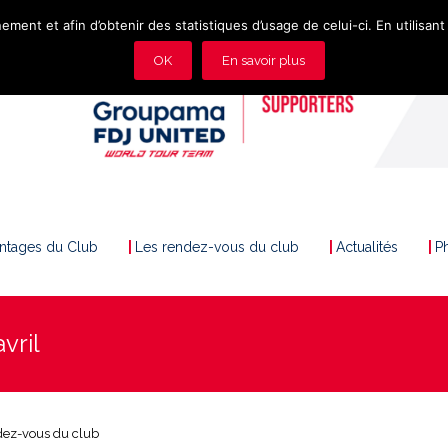
ement et afin d’obtenir des statistiques d’usage de celui-ci. En utilisant 
OK
En savoir plus
antages du Club
Les rendez-vous du club
Actualités
P
vril
dez-vous du club