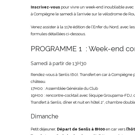
Inscrivez-vous
pour vivre un week-end inoubliable avec 
à Compiègne le samedi à l’arrivée sur le vélodrome de Ro
Venez assister à la 117e édition de l’Enfer du Nord, avec les
formules détaillées ci-dessous.
PROGRAMME 1 : Week-end comp
Samedi à partir de 13H30
Rendez-vous à Senlis (60). Transfert en car à Compiègne pou
château.
17H00 : Assemblée Générale du Club
19H00 : rencontre-cocktail avec l’équipe Groupama-FDJ, cou
Transfert à Senlis, dîner et nuit en hôtel 2*, chambre doubl
Dimanche
Petit déjeuner,
Départ de Senlis à 8H00
en car vers
l’hô