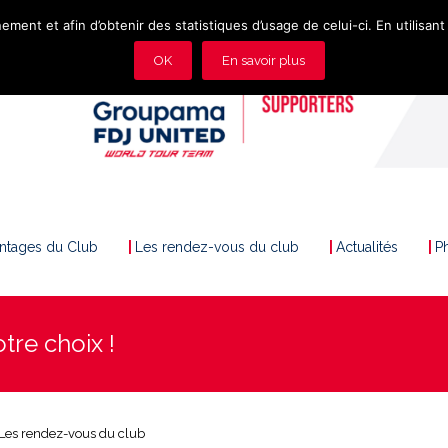
ement et afin d’obtenir des statistiques d’usage de celui-ci. En utilisant 
OK
En savoir plus
antages du Club
Les rendez-vous du club
Actualités
P
tre choix !
Les rendez-vous du club