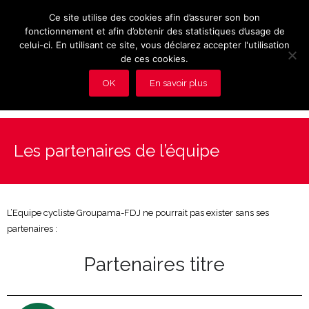
Ce site utilise des cookies afin d’assurer son bon
fonctionnement et afin d’obtenir des statistiques d’usage de
celui-ci. En utilisant ce site, vous déclarez accepter l'utilisation
de ces cookies.
OK
En savoir plus
Présentation et avantages du Club
Les partenaires de l’équipe
Les rendez-vous du club
Actualités
L’Equipe cycliste Groupama-FDJ ne pourrait pas exister sans ses
Photos
partenaires :
Vidéos
Partenaires titre
Adhérez au Club