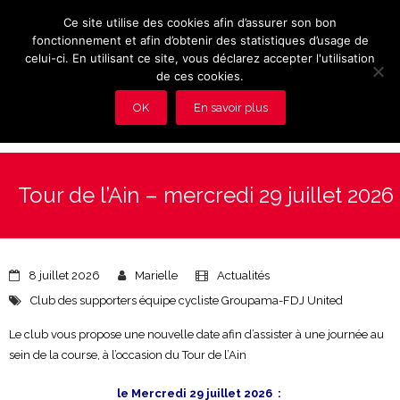
Ce site utilise des cookies afin d’assurer son bon
fonctionnement et afin d’obtenir des statistiques d’usage de
celui-ci. En utilisant ce site, vous déclarez accepter l'utilisation
de ces cookies.
OK
En savoir plus
Présentation et avantages du Club
Tour de l’Ain – mercredi 29 juillet 2026
Les rendez-vous du club
Actualités
8 juillet 2026
Marielle
Actualités
Photos
Club des supporters équipe cycliste Groupama-FDJ United
Vidéos
Le club vous propose une nouvelle date afin d’assister à une journée au
sein de la course, à l’occasion du Tour de l’Ain
Adhérez au Club
le Mercredi 29 juillet 2026 :