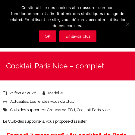
Ce site utilise des cookies afin d’assurer son bon
fonctionnement et afin d’obtenir des statistiques d’usage de
celui-ci. En utilisant ce site, vous déclarez accepter l'utilisation
de ces cookies.
OK
En savoir plus
Présentation et avantages du Club
Cocktail Paris Nice – complet
Les rendez-vous du club
Actualités
21 février 2026
Marielle
Photos
Actualités
,
Les rendez-vous du club
Club des supporters Groupama-FDJ
,
Cocktail Paris Nice
Vidéos
Le Club des supporters, vous propose d’assister
Adhérez au Club