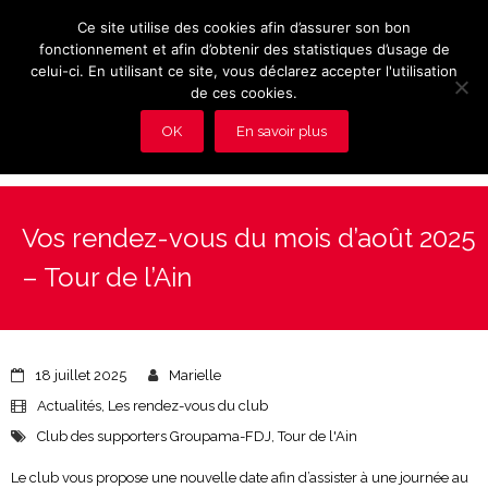
Ce site utilise des cookies afin d’assurer son bon
fonctionnement et afin d’obtenir des statistiques d’usage de
celui-ci. En utilisant ce site, vous déclarez accepter l'utilisation
de ces cookies.
OK
En savoir plus
Présentation et avantages du Club
Vos rendez-vous du mois d’août 2025
Les rendez-vous du club
– Tour de l’Ain
Actualités
Photos
18 juillet 2025
Marielle
Vidéos
Actualités
,
Les rendez-vous du club
Club des supporters Groupama-FDJ
,
Tour de l'Ain
Adhérez au Club
Le club vous propose une nouvelle date afin d’assister à une journée au