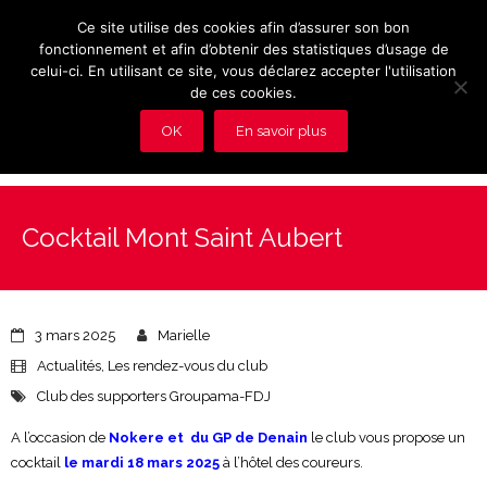
Ce site utilise des cookies afin d’assurer son bon
fonctionnement et afin d’obtenir des statistiques d’usage de
celui-ci. En utilisant ce site, vous déclarez accepter l'utilisation
de ces cookies.
OK
En savoir plus
Présentation et avantages du Club
Cocktail Mont Saint Aubert
Les rendez-vous du club
Actualités
3 mars 2025
Marielle
Photos
Actualités
,
Les rendez-vous du club
Club des supporters Groupama-FDJ
Vidéos
A l’occasion de
Nokere et
du GP de Denain
le club vous propose un
Adhérez au Club
cocktail
le mardi 18 mars 2025
à l’hôtel des coureurs.