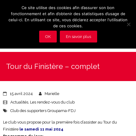
Ce site utilise des cookies afin d’assurer son bon
fonctionnement et afin d’obtenir des statistiques d’usage de
celui-ci. En utilisant ce site, vous déclarez accepter l'utilisation
de ces cookies.
OK
En savoir plus
Présentation et avantages du Club
Tour du Finistère – complet
Les rendez-vous du club
Actualités
15 avril 2024
Marielle
Photos
Actualités
,
Les rendez-vous du club
Club des supporters Groupama-FDJ
Vidéos
Le club vous propose pour la première fois d’assister au Tour du
Adhérez au Club
Finistère
le samedi 11 mai 2024