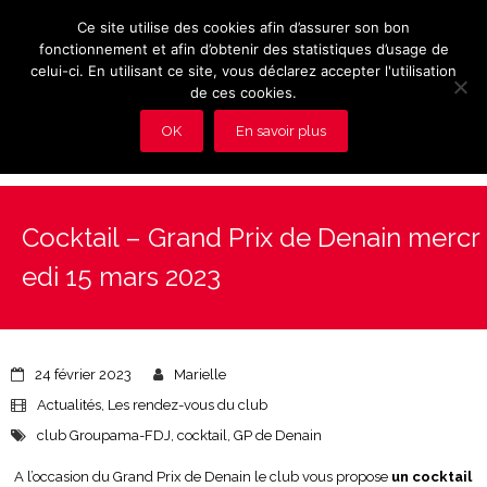
Ce site utilise des cookies afin d’assurer son bon
fonctionnement et afin d’obtenir des statistiques d’usage de
celui-ci. En utilisant ce site, vous déclarez accepter l'utilisation
de ces cookies.
OK
En savoir plus
Présentation et avantages du Club
Cocktail – Grand Prix de Denain mercr
Les rendez-vous du club
edi 15 mars 2023
Actualités
Photos
24 février 2023
Marielle
Vidéos
Actualités
,
Les rendez-vous du club
club Groupama-FDJ
,
cocktail
,
GP de Denain
Adhérez au Club
A l’occasion du Grand Prix de Denain le club vous propose
un cocktail