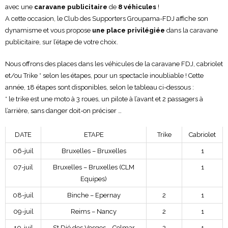
avec une
caravane publicitaire
de
8 véhicules
!
A cette occasion, le Club des Supporters Groupama-FDJ affiche son
dynamisme et vous propose
une place privilégiée
dans la caravane
publicitaire, sur l’étape de votre choix.
Nous offrons des places dans les véhicules de la caravane FDJ, cabriolet
et/ou Trike * selon les étapes, pour un spectacle inoubliable ! Cette
année, 18 étapes sont disponibles, selon le tableau ci-dessous :
* le trike est une moto à 3 roues, un pilote à l’avant et 2 passagers à
l’arrière, sans danger doit-on préciser …
DATE
ETAPE
Trike
Cabriolet
06-juil
Bruxelles – Bruxelles
1
07-juil
Bruxelles – Bruxelles (CLM
1
Equipes)
08-juil
Binche – Epernay
2
1
09-juil
Reims – Nancy
2
1
10-juil
St Dié des Vosges – Colmar
2
1