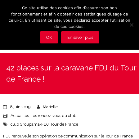
Ce site utilise des cookies afin d’assurer son bon
fonctionnement et afin d’obtenir des statistiques d’usage de
celui-ci. En utilisant ce site, vous déclarez accepter l'utilisation
de ces cookies.
OK
En savoir plus
Présentation et avantages du Club
42 places sur la caravane FDJ du Tour
Les rendez-vous du club
de France !
Actualités
Photos
8 juin 2019
Marielle
Vidéos
Actualités
,
Les rendez-vous du club
club Groupama-FDJ
,
Tour de France
Adhérez au Club
FDJ renouvelle son opération de communication sur le Tour de France