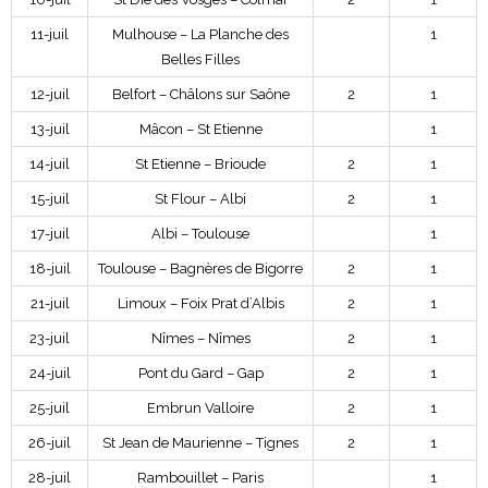
11-juil
Mulhouse – La Planche des
1
Belles Filles
12-juil
Belfort – Châlons sur Saône
2
1
13-juil
Mâcon – St Etienne
1
14-juil
St Etienne – Brioude
2
1
15-juil
St Flour – Albi
2
1
17-juil
Albi – Toulouse
1
18-juil
Toulouse – Bagnères de Bigorre
2
1
21-juil
Limoux – Foix Prat d’Albis
2
1
23-juil
Nîmes – Nîmes
2
1
24-juil
Pont du Gard – Gap
2
1
25-juil
Embrun Valloire
2
1
26-juil
St Jean de Maurienne – Tignes
2
1
28-juil
Rambouillet – Paris
1