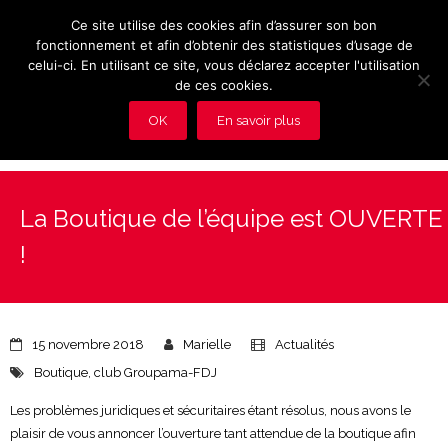
Ce site utilise des cookies afin d’assurer son bon
fonctionnement et afin d’obtenir des statistiques d’usage de
celui-ci. En utilisant ce site, vous déclarez accepter l'utilisation
de ces cookies.
OK
En savoir plus
Présentation et avantages du Club
La Boutique de l’équipe est OUVERTE
Les rendez-vous du club
!
Actualités
Photos
15 novembre 2018
Marielle
Actualités
Vidéos
Boutique
,
club Groupama-FDJ
Les problèmes juridiques et sécuritaires étant résolus, nous avons le
Adhérez au Club
plaisir de vous annoncer l’ouverture tant attendue de la boutique afin