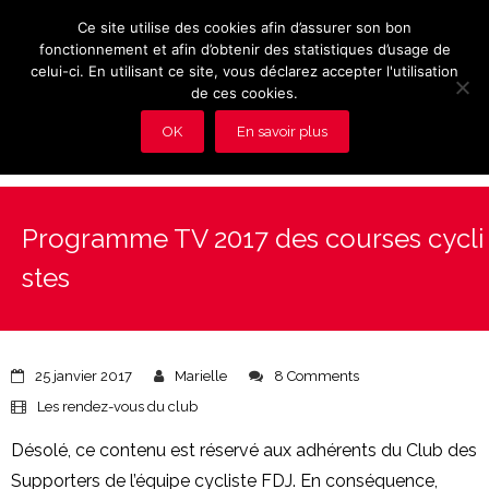
Ce site utilise des cookies afin d’assurer son bon
fonctionnement et afin d’obtenir des statistiques d’usage de
celui-ci. En utilisant ce site, vous déclarez accepter l'utilisation
de ces cookies.
OK
En savoir plus
Présentation et avantages du Club
Programme TV 2017 des courses cycli
Les rendez-vous du club
stes
Actualités
Photos
25 janvier 2017
Marielle
8 Comments
Vidéos
Les rendez-vous du club
Désolé, ce contenu est réservé aux adhérents du Club des
Adhérez au Club
Supporters de l’équipe cycliste FDJ. En conséquence,