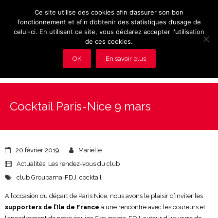
Ce site utilise des cookies afin d’assurer son bon
fonctionnement et afin d’obtenir des statistiques d’usage de
celui-ci. En utilisant ce site, vous déclarez accepter l'utilisation
de ces cookies.
OK
En savoir plus
Présentation et avantages du Club
Cocktail Paris-Nice 9 mars
Les rendez-vous du club
Actualités
20 février 2019
Marielle
Photos
Actualités
,
Les rendez-vous du club
club Groupama-FDJ
,
cocktail
Vidéos
A l’occasion du départ de Paris Nice, nous avons le plaisir d’inviter les
Adhérez au Club
supporters de l’Ile de France
à une rencontre avec les coureurs et