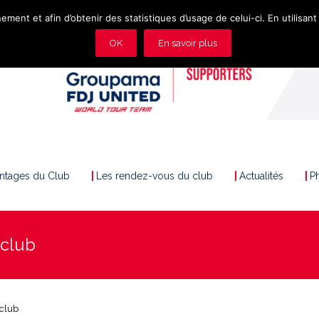
ement et afin d’obtenir des statistiques d’usage de celui-ci. En utilisant 
OK
En savoir plus
antages du Club
Les rendez-vous du club
Actualités
P
 club
 club