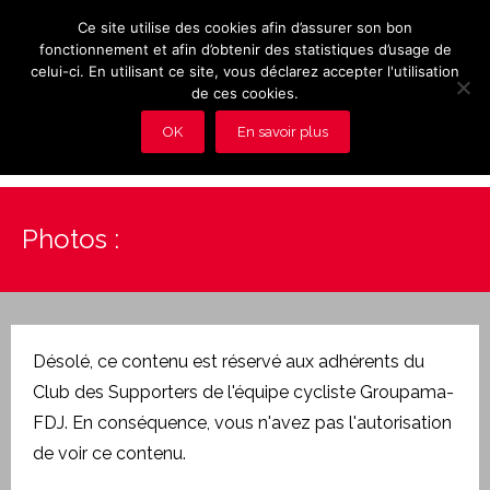
Ce site utilise des cookies afin d’assurer son bon
fonctionnement et afin d’obtenir des statistiques d’usage de
celui-ci. En utilisant ce site, vous déclarez accepter l'utilisation
de ces cookies.
OK
En savoir plus
Présentation et avantages du Club
Photos :
Les rendez-vous du club
Actualités
Photos
Désolé, ce contenu est réservé aux adhérents du
Club des Supporters de l'équipe cycliste Groupama-
Vidéos
FDJ. En conséquence, vous n'avez pas l'autorisation
de voir ce contenu.
Adhérez au Club